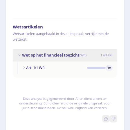
Wetsartikelen
Wetsartikelen aangehaald in deze uitspraak, verrijkt met de
wettekst
Wet op het financieel toezicht
(
Wft
)
1
artikel
Art. 1:1 Wft
1
x
Deze analyse is gegenereerd door AI en dient alleen ter
ondersteuning. Controleer altijd de originele uitspraak voor
juridische doeleinden. De nauwkeurigheid kan variëren.