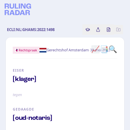
ECLI:NL:GHAMS:2022:1498
Copy source referenc
Share this analy
Bekijk orig
📈📑🔍
·
Gerechtshof Amsterdam
30 mei 2022
Rechtspraak
EISER
[klager]
tegen
GEDAAGDE
[oud-notaris]