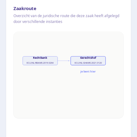
Zaakroute
Overzicht van de juridische route die deze zaak heeft afgelegd
door verschillende instanties
Rechtbank
Gerechtshof
ECLI:NL:RBAMS:2019:3264
ECLI:NL:GHAMS:2021:3120
Je bent hier