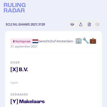
ECLI:NL:GHAMS:2021:3120
Copy source referenc
Share this analy
Bekijk orig
🏢
🔧
💼
·
Gerechtshof Amsterdam
Rechtspraak
21 september 2021
EISER
[X] B.V.
tegen
GEDAAGDE
[Y] Makelaars