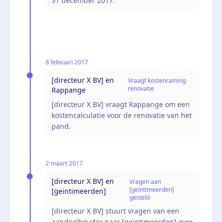
31 december 2017.
8 februari 2017
[directeur X BV] en
Vraagt kostenraming
renovatie
Rappange
[directeur X BV] vraagt Rappange om een
kostencalculatie voor de renovatie van het
pand.
2 maart 2017
[directeur X BV] en
Vragen aan
[geïntimeerden]
[geïntimeerden]
gesteld
[directeur X BV] stuurt vragen van een
aandeelhouder naar [geïntimeerden] over