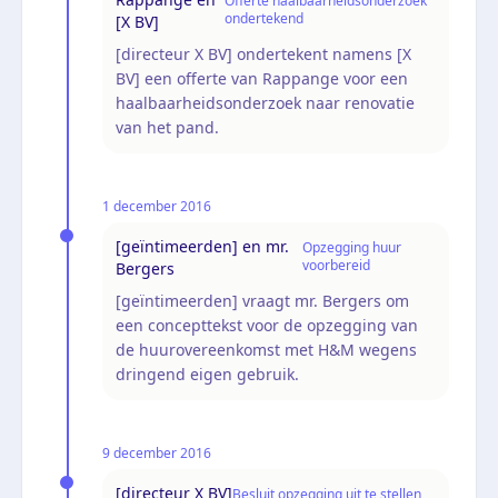
Offerte haalbaarheidsonderzoek
ondertekend
[X BV]
[directeur X BV] ondertekent namens [X
BV] een offerte van Rappange voor een
haalbaarheidsonderzoek naar renovatie
van het pand.
1 december 2016
[geïntimeerden] en mr.
Opzegging huur
voorbereid
Bergers
[geïntimeerden] vraagt mr. Bergers om
een concepttekst voor de opzegging van
de huurovereenkomst met H&M wegens
dringend eigen gebruik.
9 december 2016
[directeur X BV]
Besluit opzegging uit te stellen