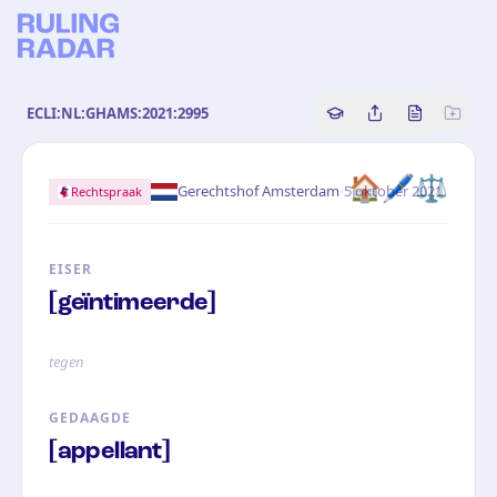
ECLI:NL:GHAMS:2021:2995
Copy source referenc
Share this analy
Bekijk orig
🏠
🖊️
⚖️
·
Gerechtshof Amsterdam
5 oktober 2021
Rechtspraak
EISER
[geïntimeerde]
tegen
GEDAAGDE
[appellant]