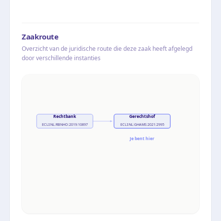
Zaakroute
Overzicht van de juridische route die deze zaak heeft afgelegd
door verschillende instanties
Rechtbank
Gerechtshof
ECLI:NL:RBNHO:2019:10897
ECLI:NL:GHAMS:2021:2995
Je bent hier