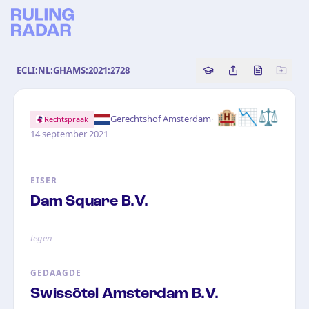
ECLI:NL:GHAMS:2021:2728
Copy source referenc
Share this analy
Bekijk orig
🏨
📉
⚖️
·
Gerechtshof Amsterdam
Rechtspraak
14 september 2021
EISER
Dam Square B.V.
tegen
GEDAAGDE
Swissôtel Amsterdam B.V.