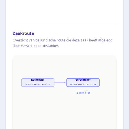
Zaakroute
Overzicht van de juridische route die deze zaak heeft afgelegd
door verschillende instanties
Rechtbank
Gerechtshof
ECLI:NL:RBAMS:2021:120
ECLI:NL:GHAMS:2021:2728
Je bent hier