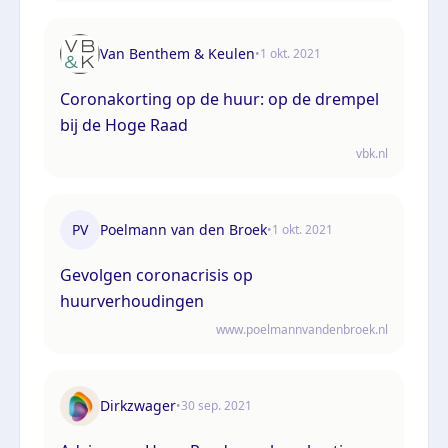
Van Benthem & Keulen
•
1 okt. 2021
Coronakorting op de huur: op de drempel
bij de Hoge Raad
vbk.nl
PV
Poelmann van den Broek
•
1 okt. 2021
Gevolgen coronacrisis op
huurverhoudingen
www.poelmannvandenbroek.nl
Dirkzwager
•
30 sep. 2021