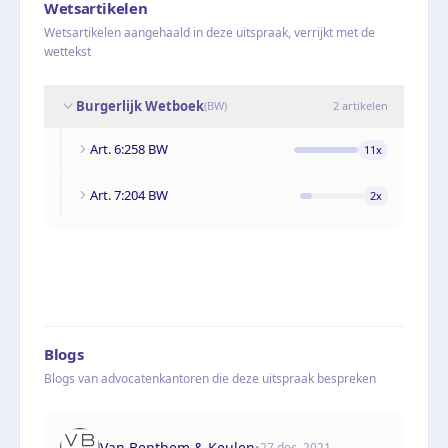
Wetsartikelen
Wetsartikelen aangehaald in deze uitspraak, verrijkt met de
wettekst
Burgerlijk Wetboek
(
BW
)
2
artikelen
Art. 6:258 BW
11
x
Art. 7:204 BW
2
x
Blogs
Blogs van advocatenkantoren die deze uitspraak bespreken
Van Benthem & Keulen
•
27 dec. 2021