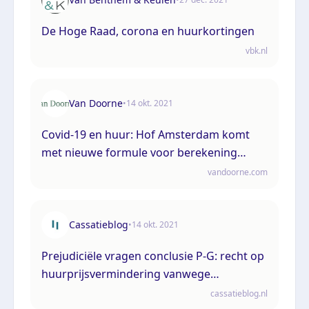
De Hoge Raad, corona en huurkortingen
vbk.nl
Van Doorne
•
14 okt. 2021
Covid-19 en huur: Hof Amsterdam komt
met nieuwe formule voor berekening
huurkorting
vandoorne.com
Cassatieblog
•
14 okt. 2021
Prejudiciële vragen conclusie P-G: recht op
huurprijsvermindering vanwege
coronacrisis
cassatieblog.nl