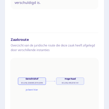
verschuldigd is.
Zaakroute
Overzicht van de juridische route die deze zaak heeft afgelegd
door verschillende instanties
Gerechtshof
Hoge Raad
ECLI:NL:GHAMS:2016:2056
ECLI:NL:HR:2018:141
Je bent hier