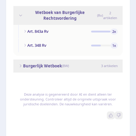
Wetboek van Burgerlijke
2
(
Rv
)
Rechtsvordering
artikelen
Art. 843a Rv
2
x
Art. 348 Rv
1
x
Burgerlijk Wetboek
(
BW
)
3
artikelen
Deze analyse is gegenereerd door AI en dient alleen ter
ondersteuning. Controleer altijd de originele uitspraak voor
juridische doeleinden. De nauwkeurigheid kan variëren.