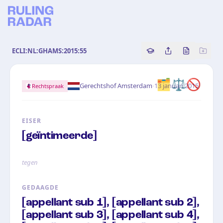
ECLI:NL:GHAMS:2015:55
Copy source referenc
Share this analy
Bekijk orig
🗂️
⚖️
🚫
·
Gerechtshof Amsterdam
13 januari 2015
Rechtspraak
EISER
[geïntimeerde]
tegen
GEDAAGDE
[appellant sub 1], [appellant sub 2],
[appellant sub 3], [appellant sub 4],