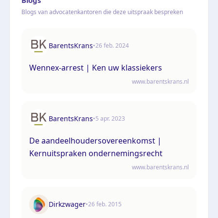
Blogs van advocatenkantoren die deze uitspraak bespreken
BarentsKrans
•
26 feb. 2024
Wennex-arrest | Ken uw klassiekers
www.barentskrans.nl
BarentsKrans
•
5 apr. 2023
De aandeelhoudersovereenkomst |
Kernuitspraken ondernemingsrecht
www.barentskrans.nl
Dirkzwager
•
26 feb. 2015