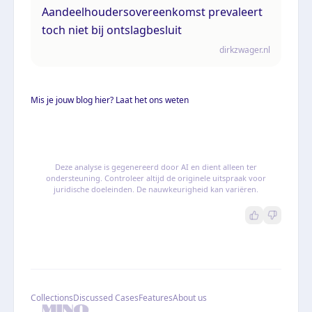
Aandeelhoudersovereenkomst prevaleert
toch niet bij ontslagbesluit
dirkzwager.nl
Mis je jouw blog hier? Laat het ons weten
Deze analyse is gegenereerd door AI en dient alleen ter
ondersteuning. Controleer altijd de originele uitspraak voor
juridische doeleinden. De nauwkeurigheid kan variëren.
Collections
Discussed Cases
Features
About us