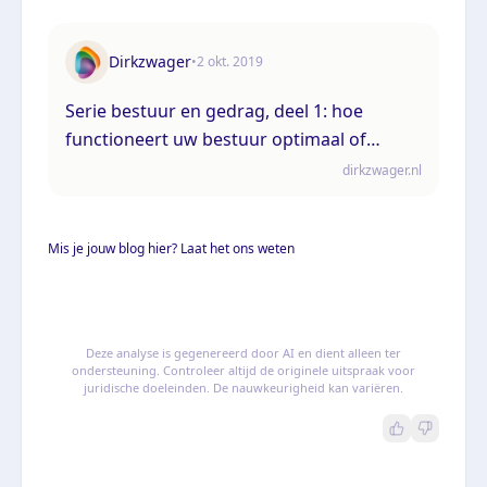
Dirkzwager
•
2 okt. 2019
Serie bestuur en gedrag, deel 1: hoe
functioneert uw bestuur optimaal of
suboptimaal?
dirkzwager.nl
Mis je jouw blog hier? Laat het ons weten
Deze analyse is gegenereerd door AI en dient alleen ter
ondersteuning. Controleer altijd de originele uitspraak voor
juridische doeleinden. De nauwkeurigheid kan variëren.