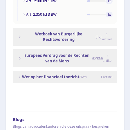
Art. 2:100 lid 1 BW
1
x
Art. 2:350 lid 3 BW
1
x
Wetboek van Burgerlijke
1
(
Rv
)
Rechtsvordering
artikel
Europees Verdrag voor de Rechten
1
(
EVRM
)
van de Mens
artikel
Wet op het financieel toezicht
(
Wft
)
1
artikel
Blogs
Blogs van advocatenkantoren die deze uitspraak bespreken