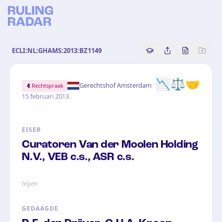
ECLI:NL:GHAMS:2013:BZ1149
Copy source referenc
Share this analy
Bekijk orig
📉⚖️🤝
·
Gerechtshof Amsterdam
Rechtspraak
15 februari 2013
EISER
Curatoren Van der Moolen Holding
N.V., VEB c.s., ASR c.s.
tegen
GEDAAGDE