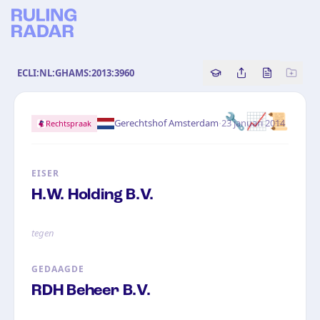
ECLI:NL:GHAMS:2013:3960
Copy source referenc
Share this analy
Bekijk orig
🔧📈📜
·
Gerechtshof Amsterdam
23 januari 2014
Rechtspraak
EISER
H.W. Holding B.V.
tegen
GEDAAGDE
RDH Beheer B.V.