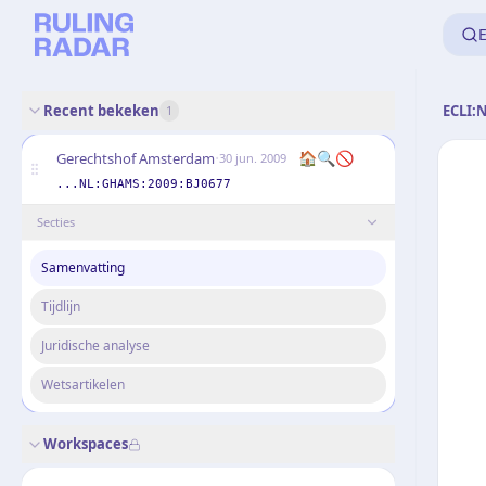
E
Recent bekeken
ECLI:
1
·
🏠
🔍
🚫
Gerechtshof Amsterdam
30 jun. 2009
...NL:GHAMS:2009:BJ0677
Secties
Samenvatting
Tijdlijn
Juridische analyse
Wetsartikelen
Workspaces