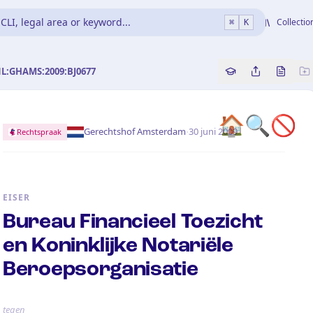
CLI, legal area or keyword...
Collectio
⌘
K
NL:GHAMS:2009:BJ0677
Copy source refe
Share this a
Bekijk 
🏠
🔍
🚫
·
Gerechtshof Amsterdam
30 juni 2009
Rechtspraak
EISER
Bureau Financieel Toezicht
en Koninklijke Notariële
Beroepsorganisatie
tegen