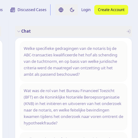
ns
Discussed Cases
Login
Create Account
Switch language
Switch to dark theme
Chat
rence
nalysis
originele uitspraak
Welke specifieke gedragingen van de notaris bij de
ABC-transacties kwalificeerde het hof als schending
van de tuchtnorm, en op basis van welke juridische
criteria werd de maatregel van ontzetting uit het
ambt als passend beschouwd?
Wat was de rol van het Bureau Financieel Toezicht
(BFT) en de Koninklijke Notariële Beroepsorganisatie
(KNB) in het initiëren en uitvoeren van het onderzoek
naar de notaris, en welke feitelijke bevindingen
kwamen tijdens het onderzoek naar voren omtrent de
hypotheekfraude?