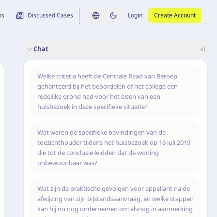
ns
Discussed Cases
Login
Create Account
Switch language
Switch to dark theme
Chat
rence
nalysis
originele uitspraak
Welke criteria heeft de Centrale Raad van Beroep
gehanteerd bij het beoordelen of het college een
redelijke grond had voor het eisen van een
huisbezoek in deze specifieke situatie?
Wat waren de specifieke bevindingen van de
toezichthouder tijdens het huisbezoek op 16 juli 2019
die tot de conclusie leidden dat de woning
onbewoonbaar was?
Wat zijn de praktische gevolgen voor appellant na de
afwijzing van zijn bijstandsaanvraag, en welke stappen
kan hij nu nog ondernemen om alsnog in aanmerking