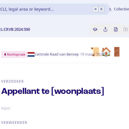
CLI, legal area or keyword...
Collectio
⌘
K
NL:CRVB:2024:500
Copy source refe
Share this a
Bekijk 
📜🏠🚪
·
Centrale Raad van Beroep
19 maart 2024
Rechtspraak
VERZOEKER
Appellant te [woonplaats]
tegen
VERWEERDER