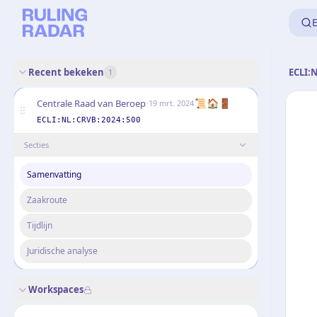
E
Recent bekeken
ECLI:
1
·
📜🏠🚪
Centrale Raad van Beroep
19 mrt. 2024
ECLI:NL:CRVB:2024:500
Secties
Samenvatting
Zaakroute
Tijdlijn
Juridische analyse
Workspaces