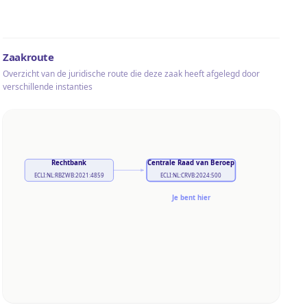
Zaakroute
Overzicht van de juridische route die deze zaak heeft afgelegd door
verschillende instanties
Rechtbank
Centrale Raad van Beroep
ECLI:NL:RBZWB:2021:4859
ECLI:NL:CRVB:2024:500
Je bent hier