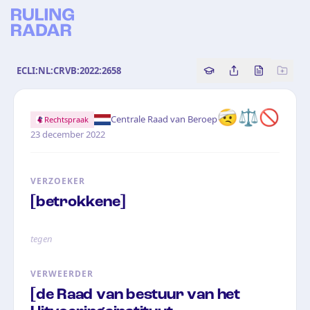
ECLI:NL:CRVB:2022:2658
Copy source referenc
Share this analy
Bekijk orig
🤕⚖️🚫
·
Centrale Raad van Beroep
Rechtspraak
23 december 2022
VERZOEKER
[betrokkene]
tegen
VERWEERDER
[de Raad van bestuur van het