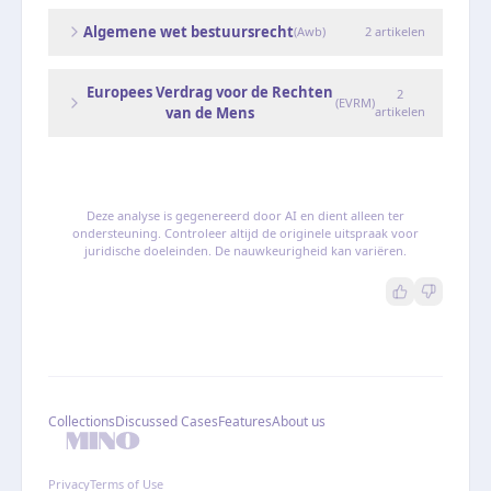
Algemene wet bestuursrecht
(
Awb
)
2
artikelen
Europees Verdrag voor de Rechten
2
(
EVRM
)
van de Mens
artikelen
Deze analyse is gegenereerd door AI en dient alleen ter
ondersteuning. Controleer altijd de originele uitspraak voor
juridische doeleinden. De nauwkeurigheid kan variëren.
Collections
Discussed Cases
Features
About us
Privacy
Terms of Use