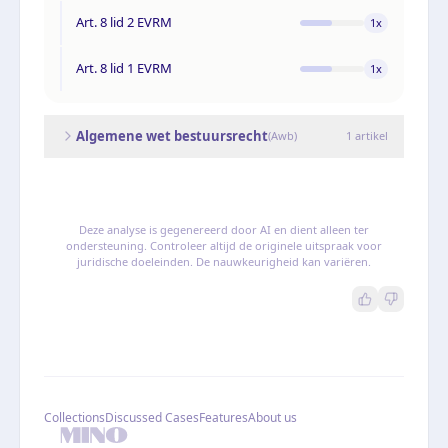
Art. 8 lid 2 EVRM
1
x
Art. 8 lid 1 EVRM
1
x
Algemene wet bestuursrecht
(
Awb
)
1
artikel
Deze analyse is gegenereerd door AI en dient alleen ter
ondersteuning. Controleer altijd de originele uitspraak voor
juridische doeleinden. De nauwkeurigheid kan variëren.
Collections
Discussed Cases
Features
About us