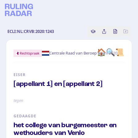
ECLI:NL:CRVB:2020:1243
Copy source referenc
Share this analy
Bekijk orig
🏠🔍📜
·
Centrale Raad van Beroep
9 juni 2020
Rechtspraak
EISER
[appellant 1] en [appellant 2]
tegen
GEDAAGDE
het college van burgemeester en
wethouders van Venlo