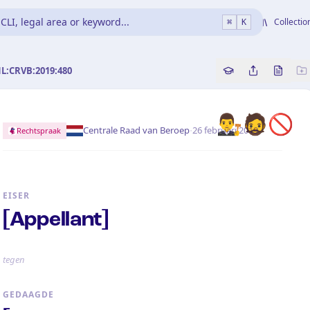
CLI, legal area or keyword...
Collectio
⌘
K
NL:CRVB:2019:480
Copy source refe
Share this a
Bekijk 
👨‍⚖️🧔🚫
·
Centrale Raad van Beroep
26 februari 2019
Rechtspraak
EISER
[Appellant]
tegen
GEDAAGDE