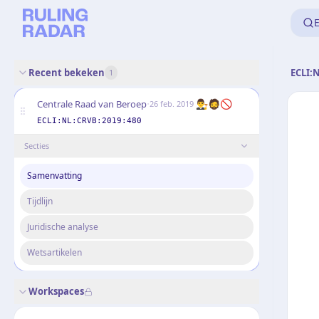
E
Recent bekeken
ECLI:
1
·
👨‍⚖️🧔🚫
Centrale Raad van Beroep
26 feb. 2019
ECLI:NL:CRVB:2019:480
Secties
Samenvatting
Tijdlijn
Juridische analyse
Wetsartikelen
Workspaces