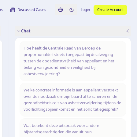
ns
Discussed Cases
Login
Create Account
Switch language
Switch to dark theme
Chat
rence
nalysis
originele uitspraak
Hoe heeft de Centrale Raad van Beroep de
proportionaliteitstoets toegepast bij de afweging
tussen de godsdienstvrijheid van appellant en het
belang van gezondheid en veiligheid bij
asbestverwijdering?
Welke concrete informatie is aan appellant verstrekt
over de noodzaak om zijn baard af te scheren en de
gezondheidsrisico's van asbestverwijdering tijdens de
voorlichtingsbijeenkomst en het sollicitatiegesprek?
Wat betekent deze uitspraak voor andere
bijstandsgerechtigden die vanuit hun