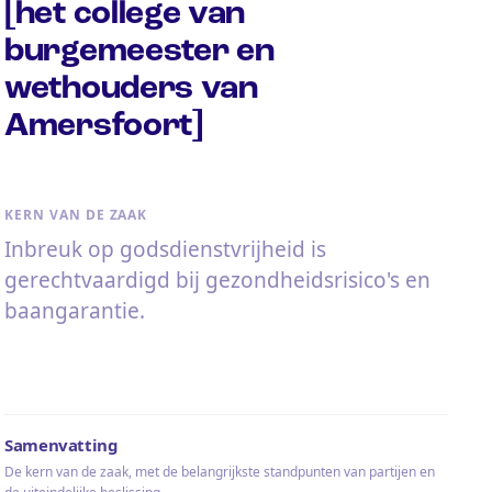
[het college van
burgemeester en
wethouders van
Amersfoort]
KERN VAN DE ZAAK
Inbreuk op godsdienstvrijheid is
gerechtvaardigd bij gezondheidsrisico's en
baangarantie.
Samenvatting
De kern van de zaak, met de belangrijkste standpunten van partijen en