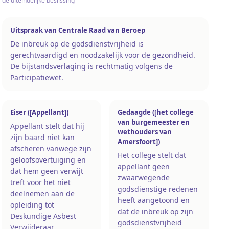
de uiteindelijke beslissing
Uitspraak van Centrale Raad van Beroep
De inbreuk op de godsdienstvrijheid is
gerechtvaardigd en noodzakelijk voor de gezondheid.
De bijstandsverlaging is rechtmatig volgens de
Participatiewet.
Eiser ([Appellant])
Gedaagde ([het college
van burgemeester en
Appellant stelt dat hij
wethouders van
zijn baard niet kan
Amersfoort])
afscheren vanwege zijn
Het college stelt dat
geloofsovertuiging en
appellant geen
dat hem geen verwijt
zwaarwegende
treft voor het niet
godsdienstige redenen
deelnemen aan de
heeft aangetoond en
opleiding tot
dat de inbreuk op zijn
Deskundige Asbest
godsdienstvrijheid
Verwijderaar.