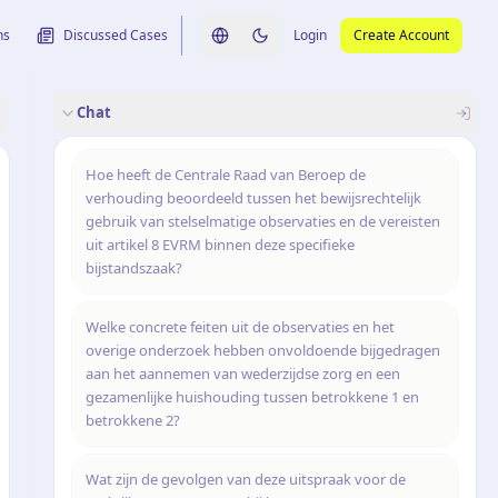
ns
Discussed Cases
Login
Create Account
Switch language
Switch to dark theme
Chat
rence
nalysis
originele uitspraak
Hoe heeft de Centrale Raad van Beroep de
verhouding beoordeeld tussen het bewijsrechtelijk
gebruik van stelselmatige observaties en de vereisten
uit artikel 8 EVRM binnen deze specifieke
bijstandszaak?
Welke concrete feiten uit de observaties en het
overige onderzoek hebben onvoldoende bijgedragen
aan het aannemen van wederzijdse zorg en een
gezamenlijke huishouding tussen betrokkene 1 en
betrokkene 2?
Wat zijn de gevolgen van deze uitspraak voor de