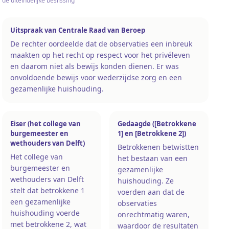
de uiteindelijke beslissing
Uitspraak van Centrale Raad van Beroep
De rechter oordeelde dat de observaties een inbreuk
maakten op het recht op respect voor het privéleven
en daarom niet als bewijs konden dienen. Er was
onvoldoende bewijs voor wederzijdse zorg en een
gezamenlijke huishouding.
Eiser (het college van
Gedaagde ([Betrokkene
burgemeester en
1] en [Betrokkene 2])
wethouders van Delft)
Betrokkenen betwistten
Het college van
het bestaan van een
burgemeester en
gezamenlijke
wethouders van Delft
huishouding. Ze
stelt dat betrokkene 1
voerden aan dat de
een gezamenlijke
observaties
huishouding voerde
onrechtmatig waren,
met betrokkene 2, wat
waardoor de resultaten