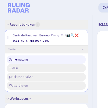
E
Recent bekeken
ECLI:
1
·
📷🔍❌
Centrale Raad van Beroep
15 aug. 2017
ECLI:NL:CRVB:2017:2807
Secties
Samenvatting
Tijdlijn
Juridische analyse
Wetsartikelen
Workspaces