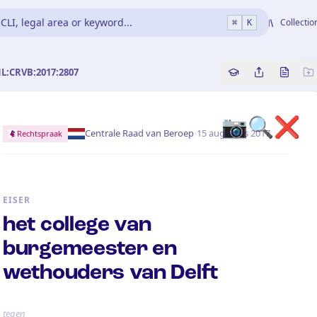
CLI, legal area or keyword...
Collectio
⌘
K
NL:CRVB:2017:2807
Copy source refe
Share this a
Bekijk 
📷🔍❌
·
Centrale Raad van Beroep
15 augustus 2017
Rechtspraak
EISER
het college van
burgemeester en
wethouders van Delft
tegen