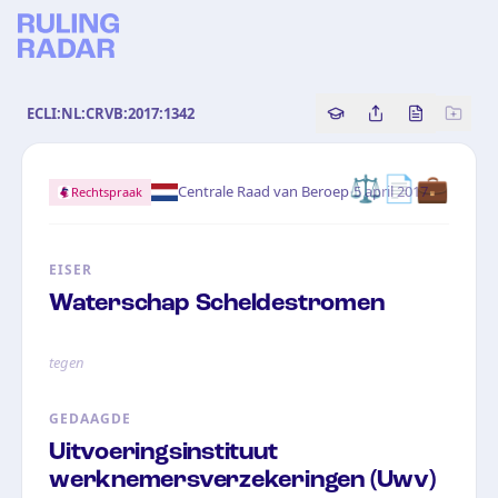
ECLI:NL:CRVB:2017:1342
Copy source referenc
Share this analy
Bekijk orig
⚖️📄💼
·
Centrale Raad van Beroep
5 april 2017
Rechtspraak
EISER
Waterschap Scheldestromen
tegen
GEDAAGDE
Uitvoeringsinstituut
werknemersverzekeringen (Uwv)