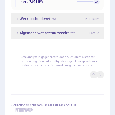
Art. 7:678 BW
2
x
Werkloosheidswet
(
WW
)
5
artikelen
Algemene wet bestuursrecht
(
Awb
)
1
artikel
Deze analyse is gegenereerd door AI en dient alleen ter
ondersteuning. Controleer altijd de originele uitspraak voor
juridische doeleinden. De nauwkeurigheid kan variëren.
Collections
Discussed Cases
Features
About us