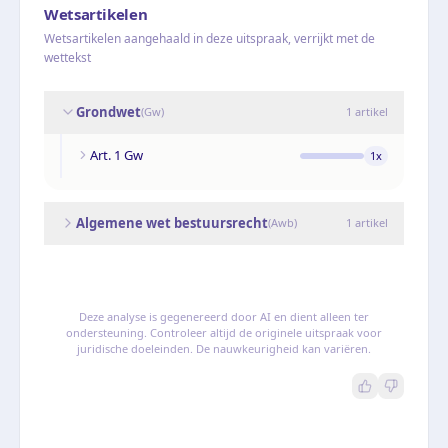
Wetsartikelen
Wetsartikelen aangehaald in deze uitspraak, verrijkt met de
wettekst
Grondwet
(
Gw
)
1
artikel
Art. 1 Gw
1
x
Algemene wet bestuursrecht
(
Awb
)
1
artikel
Deze analyse is gegenereerd door AI en dient alleen ter
ondersteuning. Controleer altijd de originele uitspraak voor
juridische doeleinden. De nauwkeurigheid kan variëren.