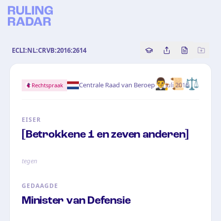
ECLI:NL:CRVB:2016:2614
Copy source referenc
Share this analy
Bekijk orig
👨‍⚖️📜⚖️
·
Centrale Raad van Beroep
18 juli 2016
Rechtspraak
EISER
[Betrokkene 1 en zeven anderen]
tegen
GEDAAGDE
Minister van Defensie