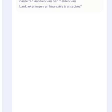
name ten aanzien van het melden van
bankrekeningen en financiële transacties?