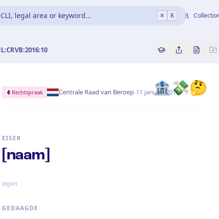
CLI, legal area or keyword...
Collectio
⌘
K
NL:CRVB:2016:10
Copy source refe
Share this a
Bekijk 
🏦💸🤔
·
Centrale Raad van Beroep
11 januari 2016
Rechtspraak
EISER
[naam]
tegen
GEDAAGDE