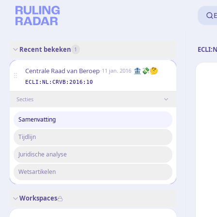
E
Recent bekeken
ECLI:
1
·
🏦💸🤔
Centrale Raad van Beroep
11 jan. 2016
ECLI:NL:CRVB:2016:10
Secties
Samenvatting
Tijdlijn
Juridische analyse
Wetsartikelen
Workspaces