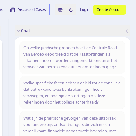
ns
Discussed Cases
Login
Create Account
Switch language
Switch to dark theme
Chat
rence
nalysis
originele uitspraak
Op welke juridische gronden heeft de Centrale Raad
van Beroep geoordeeld dat de kasstortingen als
inkomen moeten worden aangemerkt, ondanks het
verweer van betrokkene dat het om leningen ging?
Welke specifieke feiten hebben geleid tot de conclusie
dat betrokkene twee bankrekeningen heeft
verzwegen, en hoe zijn de stortingen op deze
rekeningen door het college achterhaald?
Wat zijn de praktische gevolgen van deze uitspraak
voor andere bijstandsontvangers die zich in een
vergelijkbare financiële noodsituatie bevinden, met