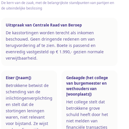
De kern van de zaak, met de belangrijkste standpunten van partijen en
de uiteindelijke beslissing
Uitspraak van Centrale Raad van Beroep
De kasstortingen worden terecht als inkomen
beschouwd. Geen dringende redenen om van
terugvordering af te zien. Boete is passend en
evenredig vastgesteld op € 1.990,- gezien normale
verwijtbaarheid.
Eiser ([naam])
Gedaagde (het college
van burgemeester en
Betrokkene betwist de
wethouders van
schending van de
[woonplaats])
inlichtingenverplichting
Het college stelt dat
en stelt dat de
betrokkene grove
stortingen leningen
schuld heeft door het
waren, niet relevant
niet melden van
voor bijstand. Ze wijst
financiële transacties