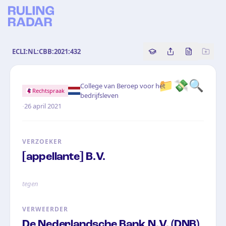
ECLI:NL:CBB:2021:432
Copy source referenc
Share this analy
Bekijk orig
📁💸🔍
College van Beroep voor het
Rechtspraak
bedrijfsleven
·
26 april 2021
VERZOEKER
[appellante] B.V.
tegen
VERWEERDER
De Nederlandsche Bank N.V. (DNB)