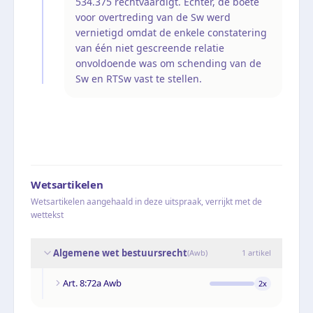
534.375 rechtvaardigt. Echter, de boete
voor overtreding van de Sw werd
vernietigd omdat de enkele constatering
van één niet gescreende relatie
onvoldoende was om schending van de
Sw en RTSw vast te stellen.
Wetsartikelen
Wetsartikelen aangehaald in deze uitspraak, verrijkt met de
wettekst
Algemene wet bestuursrecht
(
Awb
)
1
artikel
Art. 8:72a Awb
2
x